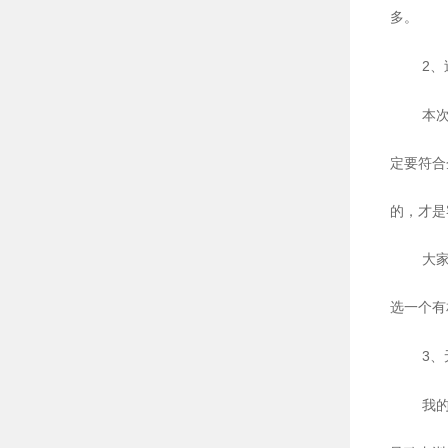
多。
2
、
本
定要符合
的，才是
大
选一个有
3
、
我