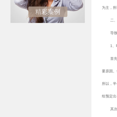
为主，所
精彩案例
二
导
1
、
首
要原因。
所以，半
给预定出
其