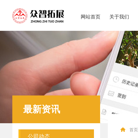
网站首页
关于我们
最新资讯
首页
公司动态