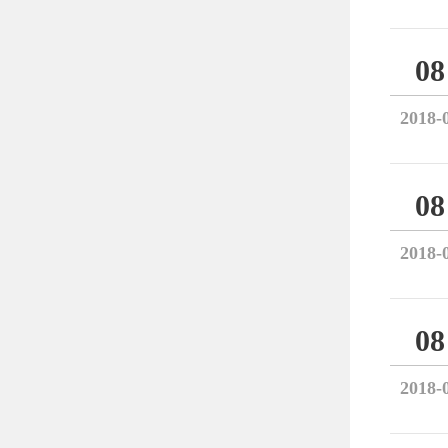
08
2018-
08
2018-
08
2018-