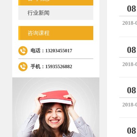
08
行业新闻
2018-
咨询课程
08
电话：13203455017
2018-
手机：15935526882
08
2018-
08