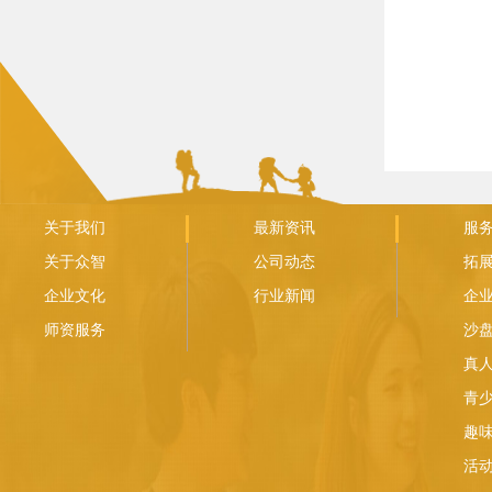
关于我们
最新资讯
服
关于众智
公司动态
拓
企业文化
行业新闻
企
师资服务
沙
真人
青
趣
活