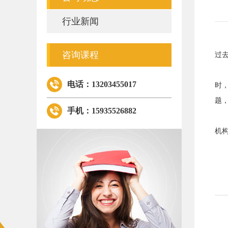
行业新闻
充
咨询课程
过
为
电话：13203455017
时
题
手机：15935526882
我
机